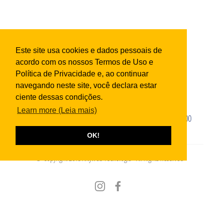
Este site usa cookies e dados pessoais de
acordo com os nossos
Termos de Uso e
Política de Privacidade
e, ao continuar
QUEM SOMOS
FILIAIS
FALE CONOSCO
navegando neste site, você declara estar
ciente dessas condições.
Learn more
Ligue agora
(49) 3441-0800
ou pelo Whats
(49) 3441-0800
OK!
© Copyright 2018 Artyweb Tecnologia - All Rights Reserved